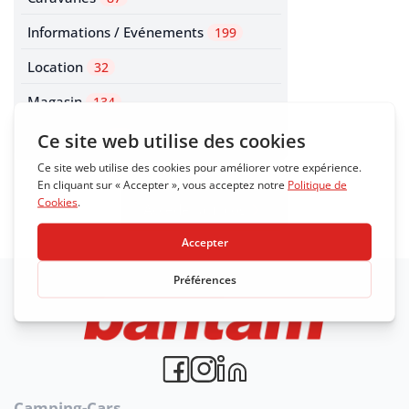
Informations / Evénements
199
Location
32
Magasin
134
Promotions
64
Accéder au blog
Camping-Cars