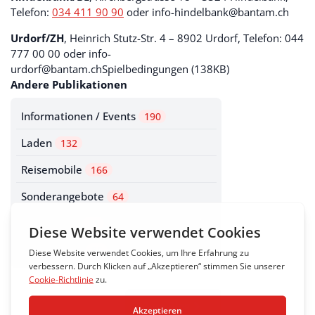
Telefon:
034 411 90 90
oder info-hindelbank@bantam.ch
Urdorf/ZH
, Heinrich Stutz-Str. 4 – 8902 Urdorf, Telefon:
044
777 00 00
oder info-
urdorf@bantam.ch
Spielbedingungen
(138KB)
Andere Publikationen
Informationen / Events
190
Laden
132
Reisemobile
166
Sonderangebote
64
Vermietung
31
Wohnwagen
85
Zum Blog