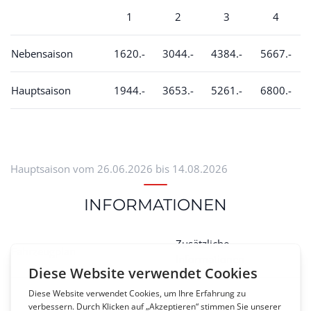
1
2
3
4
Nebensaison
1620.-
3044.-
4384.-
5667.-
Hauptsaison
1944.-
3653.-
5261.-
6800.-
Hauptsaison vom 26.06.2026 bis 14.08.2026
INFORMATIONEN
Zusätzliche
Fahrzeugplan
Informationen
Länge : 699 cm